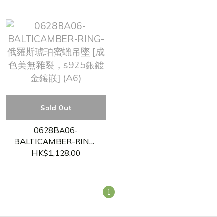
(A3)
Sold Out
0628BA06-
BALTICAMBER-RING-
俄羅斯琥珀蜜蠟吊墜
HK$1,128.00
[成色美無雜裂，s925
銀鍍金鑲嵌] (A6)
1