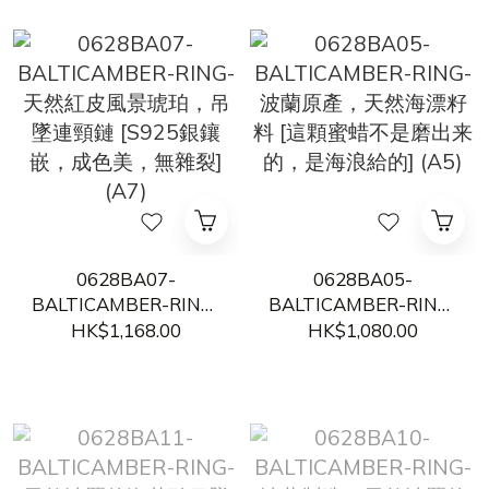
(頸鏈是鈦龬) ] (A13)
無二] (A12)
0628BA07-
0628BA05-
BALTICAMBER-RING-
BALTICAMBER-RING-
天然紅皮風景琥珀，吊
波蘭原產，天然海漂籽
HK$1,168.00
HK$1,080.00
墜連頸鏈 [S925銀鑲
料 [這顆蜜蜡不是磨出
嵌，成色美，無雜裂]
来的，是海浪給的] (A5)
(A7)