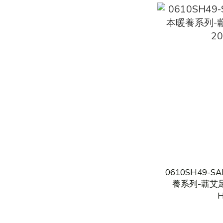
0610SH49-S
養系列-蘄艾足
H