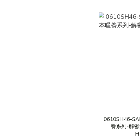
0610SH46-S
養系列-解鬱湯4
H