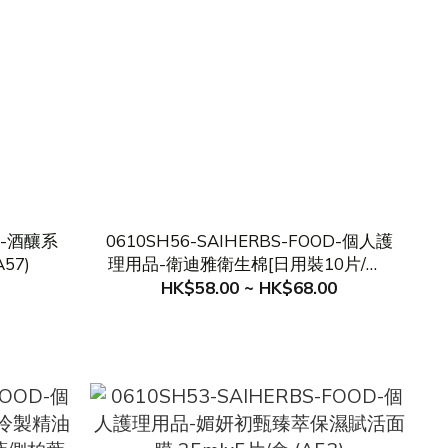
OD-酒釀系
0610SH56-SAIHERBS-FOOD-個人護
57)
理用品-衛迪雅衛生棉[日用裝10片/盒],
[夜用裝6片/盒] (A56)
HK$58.00 ~ HK$68.00