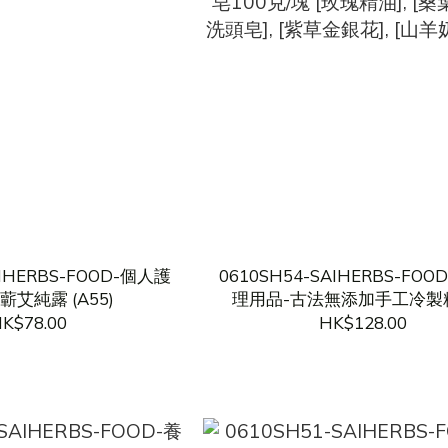
AIHERBS-FOOD-個人護
0610SH54-SAIHERBS-FO
蘄艾純露 (A55)
理用品-古法無添加手工冷製
100克/塊 [玫瑰精油], [桑葉
K$78.00
HK$128.00
皂], [紫草金銀花], [山羊奶] (