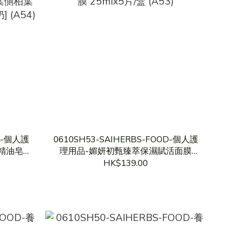
OD-個人護
0610SH53-SAIHERBS-FOOD-個人護
精油皂
理用品-媚妍初甄臻萃保濕賦活面膜
側柏葉洗頭
25mlx5片/盒 (A53)
HK$139.00
A54)