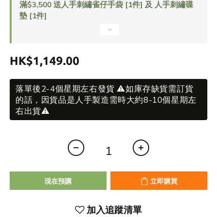
滿$3,500 送人手刺繡雀仔手袋 [1件] 及 人手刺繡碟
墊 [1件]
HK$1,149.00
落單後2-4個星期左右發貨 ⚠️如庫存缺貨需訂貨
的話，因貨品是人手製造需時大約8-10個星期左
右出貨⚠️
現在預購
立即購買
加入追蹤清單