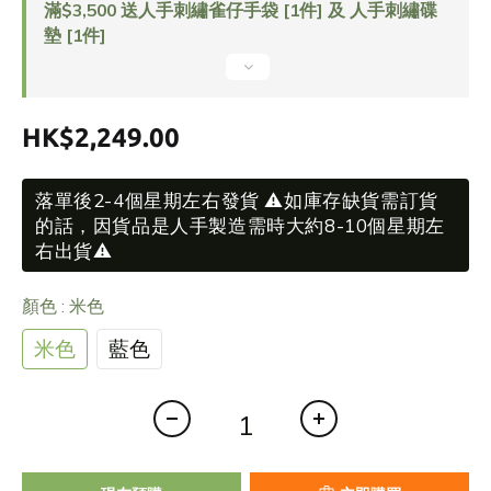
滿$3,500 送人手刺繡雀仔手袋 [1件] 及 人手刺繡碟
墊 [1件]
HK$2,249.00
落單後2-4個星期左右發貨 ⚠️如庫存缺貨需訂貨
的話，因貨品是人手製造需時大約8-10個星期左
右出貨⚠️
顏色
: 米色
米色
藍色