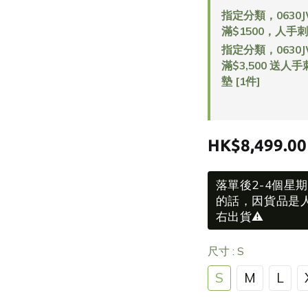
指定分類，0630JW
滿$1500，人手刺
指定分類，0630JW
滿$3,500 送人
墊 [1件]
HK$8,499.00
落單後2-4個星
的話，因貨品是人
右出貨⚠️
尺寸
: S
S
M
L