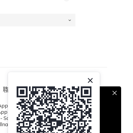
聯絡我們
pp / (852) 8493 0839
p / (852) 8494 5423
- Sat 10:30am to 6:30pm
lnatural.hk@gmail.com