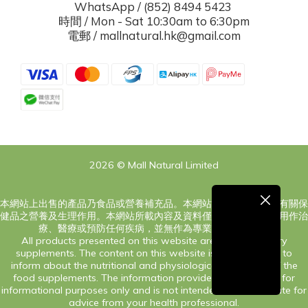
WhatsApp / (852) 8494 5423
時間 / Mon - Sat 10:30am to 6:30pm
電郵 / mallnatural.hk@gmail.com
2026 © Mall Natural Limited
本網站上出售的產品乃食品或營養補充品。本網站之內容旨在告知有關保
健品之營養及生理作用。本網站所載內容及資料僅供參考，絕對非用作治
療、醫療或預防任何疾病，並無作為專業意見之意圖。
All products presented on this website are food or dietary
supplements. The content on this website is only intended to
inform about the nutritional and physiological processes of the
food supplements. The information provided on this site is for
informational purposes only and is not intended as a substitute for
advice from your health professional.