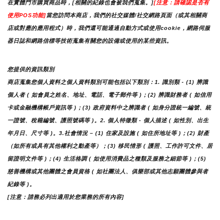
在實體門市購買商品時，[相關的紀錄也會被我們蒐集。]
[注意：請確認是否有
使用POS功能]
當您訪問本商店，我們的社交媒體/社交網路頁面（或其相關商
店或對應的應用程式）時，我們還可能通過自動方式或使用cookie，網路伺服
器日誌和網路信標等技術蒐集有關您的設備或使用的某些資訊。
您提供的資訊類別
商店蒐集您個人資料之個人資料類別可能包括以下類別：1. 識別類 - (1) 辨識
個人者 ( 如會員之姓名、地址、電話、電子郵件等 )；(2) 辨識財務者 ( 如信用
卡或金融機構帳戶資訊等 )；(3) 政府資料中之辨識者 ( 如身分證統一編號、統
一證號、稅籍編號、護照號碼等 )。2. 個人特徵類 - 個人描述 ( 如性別、出生
年月日、尺寸等 )。3.社會情況 – (1) 住家及設施 ( 如住所地址等 )；(2) 財產
（如所有或具有其他權利之動產等）；(3) 移民情形 ( 護照、工作許可文件、居
留證明文件等 )；(4) 生活格調 ( 如使用消費品之種類及服務之細節等 )；(5) 
慈善機構或其他團體之會員資格 ( 如社團法人、俱樂部或其他志願團體參與者
紀錄等 )。
[注意：請務必列出適用於您業務的所有內容]