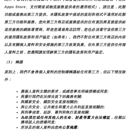
Apps Store、支付閘道或物流服務提供者的應用程式）。請注意，此類
功能或服務由第三方提供。本隱私政策中描述的規則和程式不適用於此類
第三方功能和服務。您向第三方商店或服務提供的任何資訊將直接提供給
這些服務的網路運營商。即使您通過商店訪問，您也必須遵守這些第三方
的適用隱私政策和用戶協定（如果有）。我們不對任何第三方商店的內容
以及有關個人資料和安全措施的第三方政策負責。在向第三方提供任何個
人資料之前，您應閱讀並理解第三方的隱私政策和用戶協定。
（3） 轉讓
原則上，我們不會將個人資料的控制權轉讓給任何第三方，但以下情況除
外：
應個人資料主體的要求，或經您事先明確授權或同意;
與履行我們在法律法規下的義務有關;
與國家安全、國防安全直接相關的;
與公共安全、公共衛生和重大公共利益直接相關的;
與刑事偵查、起訴、審判和執行直接相關;
為維護您
或任何其他人的生命、財產等重大合法權益
，但難以
獲得該人的授權同意;
所涉及的個人資料由您
向公眾揭露
;