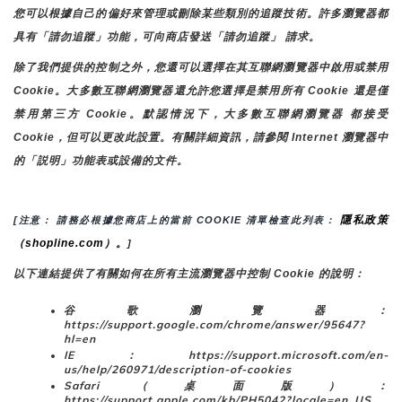
您可以根據自己的偏好來管理或刪除某些類別的追蹤技術。許多瀏覽器都
具有「請勿追蹤」功能，可向商店發送「請勿追蹤」 請求。
除了我們提供的控制之外，您還可以選擇在其互聯網瀏覽器中啟用或禁用
Cookie。大多數互聯網瀏覽器還允許您選擇是禁用所有 Cookie 還是僅
禁用第三方 Cookie。默認情況下，大多數互聯網瀏覽器 都接受 
Cookie，但可以更改此設置。有關詳細資訊，請參閱 Internet 瀏覽器中
的「説明」功能表或設備的文件。
隱私政策
[注意： 請務必根據您商店上的當前 COOKIE 清單檢查此列表： 
（shopline.com）。
]
以下連結提供了有關如何在所有主流瀏覽器中控制 Cookie 的說明：
谷歌瀏覽器：
https://support.google.com/chrome/answer/95647?
hl=en
IE：https://support.microsoft.com/en-
us/help/260971/description-of-cookies
Safari（桌面版）：
https://support.apple.com/kb/PH5042?locale=en_US