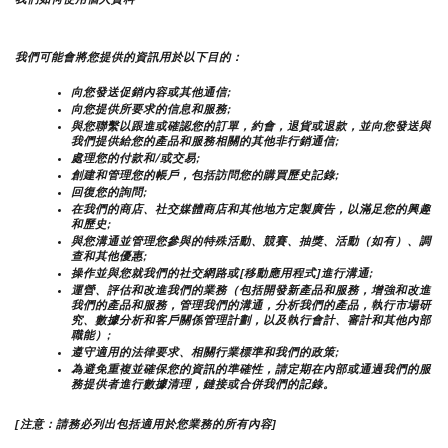
我們可能會將您提供的資訊用於以下目的：
向您發送促銷內容或其他通信;
向您提供所要求的信息和服務;
與您聯繫以跟進或確認您的訂單，約會，退貨或退款，並向您發送與
我們提供給您的產品和服務相關的其他非行銷通信;
處理您的付款和/或交易;
創建和管理您的帳戶，包括訪問您的購買歷史記錄;
回復您的詢問;
在我們的商店、社交媒體商店和其他地方定製廣告，以滿足您的興趣
和歷史;
與您溝通並管理您參與的特殊活動、競賽、抽獎、活動（如有）、調
查和其他優惠;
操作並與您就我們的社交網路或[移動應用程式]進行溝通;
運營、評估和改進我們的業務（包括開發新產品和服務，增強和改進
我們的產品和服務，管理我們的溝通，分析我們的產品，執行市場研
究、數據分析和客戶關係管理計劃，以及執行會計、審計和其他內部
職能）;
遵守適用的法律要求、相關行業標準和我們的政策;
為避免重複並確保您的資訊的準確性，請定期在內部或通過我們的服
務提供者進行數據清理，鏈接或合併我們的記錄。
[注意：請務必列出包括適用於您業務的所有內容]