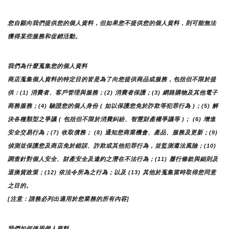
您自願向我們提供您的個人資料，但如果您不提供您的個人資料，則可能無法
獲得某些服務和促銷活動。
我們為什麼蒐集您的個人資料
商店蒐集個人資料的特定目的皆是為了向您提供商品或服務，包括但不限於提
供：(1) 消費者、客戶管理與服務；(2) 消費者保護；(3) 網路購物及其他電子
商務服務；(4) 驗證您的個人身份 ( 如以保護您免於詐欺等犯罪行為 )；(5) 解
決各種類型之爭議 ( 包括但不限於消費糾紛、智慧財產權爭議等 )； (6) 增進
安全交易行為；(7) 收取債務； (8) 通知您商業機會、產品、服務及更新；(9) 
偵測並保護您及商店免於錯誤、詐欺或其他犯罪行為，並監測遵法風險；(10) 
調查針對個人安全、財產安全及違約之潛在不法行為；(11) 履行條款與細則及
退換貨政策；(12) 依法令所為之行為；以及 (13) 其他於蒐集當時取得您同意
之目的。
[注意：請務必列出適用於您業務的所有內容]
我們如何使用個人資料