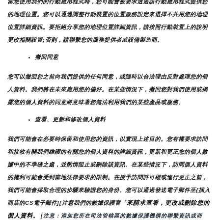
當您使用我們的行動應用程式時，您可能會被要求透過該行動應用程式提供您
的地理位置。您可以通過調整行動裝置的位置服務設定來選擇不共用您的地理
位置詳細資訊。要拒絕分享您的地理位置詳細資訊，請按照行動裝置上的說明
更改相關設置;否則，請聯繫您的服務提供者或設備製造商。
撤回同意
您可以撤回您之前向我們提供的任何同意，或隨時以合法理由反對處理您的個
人資料。我們將在未來應用您的偏好。在某些情況下，撤回您對我們使用或揭
露您的個人資料的同意將意味著您無法利用我們的某些產品或服務。
查看、更新和修改個人資料
我們可能會在必要時保留和使用您的資訊，以實現上述目的。您有權要求訪問
和接收有關我們維護的有關您的個人資料的詳細資訊，更新和更正您的個人數
據中的不準確之處，並酌情阻止或刪除該資訊。在某些情況下，訪問個人資料
的權利可能會受到當地法律要求的限制。在授予訪問許可權或進行更正之前，
我們可能會採取合理的步驟來驗證您的身份。您可以通過發送電子郵件至{插入
來請求查看，更改或刪除您的
商店的CS電子郵件][注意我們的數據保護官「
個人資料
。
 [注意：添加您所在司法管轄區的數據保護機構的聯繫資訊或商