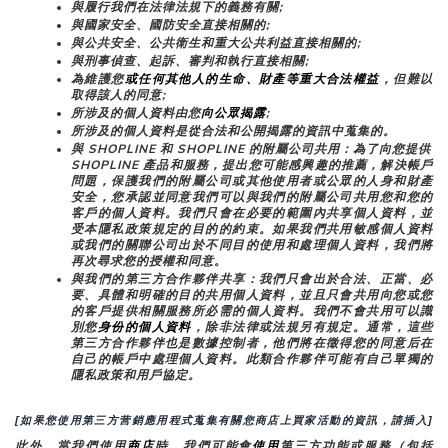
與履行我們在法律法規下的義務有關;
與國家安全、國防安全直接相關的;
與公共安全、公共衛生和重大公共利益直接相關的;
與刑事偵查、起訴、審判和執行直接相關;
為維護您
或任何其他人的生命、財產等重大合法權益
，但難以
取得該人的同意;
所涉及的個人資料由您
向公眾揭露
;
所涉及的個人資料是從合法和公開揭露的資訊中蒐集的。
與 SHOPLINE 和 SHOPLINE 的附屬公司共用：為了向您提供 
SHOPLINE 產品和服務，提出您可能感興趣的推薦，解決帳戶
問題，保護我們的附屬公司或其他使用者或公眾的人身和財產
安全，您承認並同意我們可以與我們的附屬公司共用您和您的
客戶的個人資料。我們只會在必要的範圍內共享個人資料，並
受本隱私政策規定的目的的約束。如果我們共用敏感個人資料
或我們的關聯公司出於不同目的使用和處理個人資料，我們將
再次尋求您的授權和同意。
與我們的第三方合作夥伴共享：我們只會出於合法、正當、必
要、具體和明確的目的共用個人資料，並且只會共用向您或您
的客戶提供相關服務所必需的個人資料。我們不會共用可以識
別您
身份的個人資料
，除非法律或法規另有規定。通常，這些
第三方合作夥伴也是數據控制者，他們將在徵得您的同意后在
自己的帳戶中處理個人資料。此類合作夥伴可能有自己單獨的
隱私政策和用戶協定。
[如果您使用第三方营銷應用程式蒐集有關您商店上買家活動的資訊，請插入]
此外，當我們使用
商店
時
，
我們可能會
使用
第三方功能或服務（包括