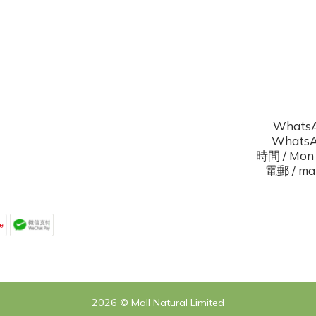
WhatsA
WhatsAp
時間 / Mon 
電郵 / mal
2026 © Mall Natural Limited