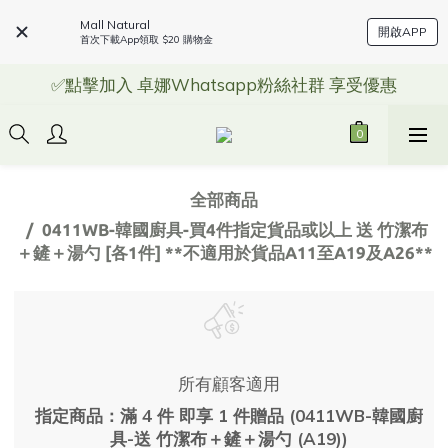
Mall Natural
開啟APP
首次下載App領取 $20 購物金
✅點擊加入 卓娜Whatsapp粉絲社群 享受優惠
全部商品
0411WB-韓國廚具-買4件指定貨品或以上 送 竹潔布
＋鏟＋湯勺 [各1件] **不適用於貨品A11至A19及A26**
所有顧客適用
指定商品：滿 4 件 即享 1 件贈品 (0411WB-韓國廚
具-送 竹潔布＋鏟＋湯勺 (A19))