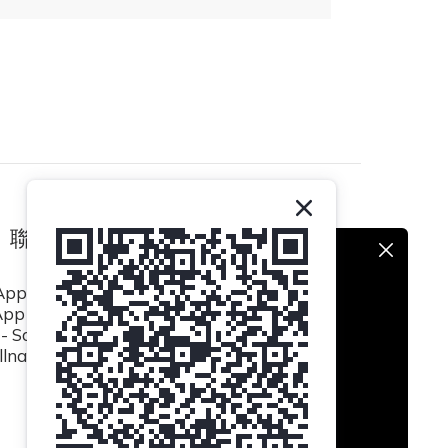
聯絡我們
pp / (852) 8493 0839
p / (852) 8494 5423
- Sat 10:30am to 6:30pm
lnatural.hk@gmail.com