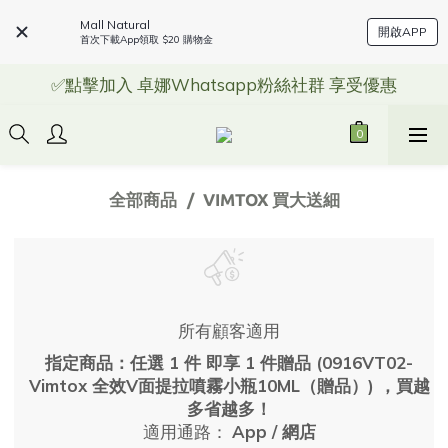
Mall Natural
開啟APP
首次下載App領取 $20 購物金
✅點擊加入 卓娜Whatsapp粉絲社群 享受優惠
全部商品
VIMTOX 買大送細
所有顧客適用
指定商品：任選 1 件 即享 1 件贈品 (0916VT02-
Vimtox 全效V面提拉噴霧小瓶10ML（贈品）) ，買越
多省越多！
適用通路：
App
/
網店