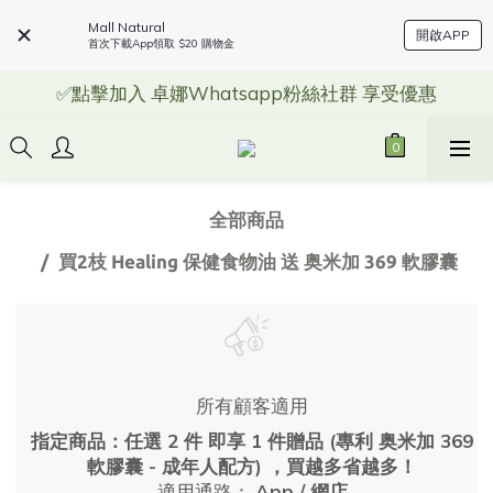
Mall Natural
開啟APP
首次下載App領取 $20 購物金
✅點擊加入 卓娜Whatsapp粉絲社群 享受優惠
全部商品
買2枝 Healing 保健食物油 送 奥米加 369 軟膠囊
所有顧客適用
指定商品：任選 2 件 即享 1 件贈品 (專利 奥米加 369
軟膠囊 - 成年人配方) ，買越多省越多！
適用通路：
App
/
網店