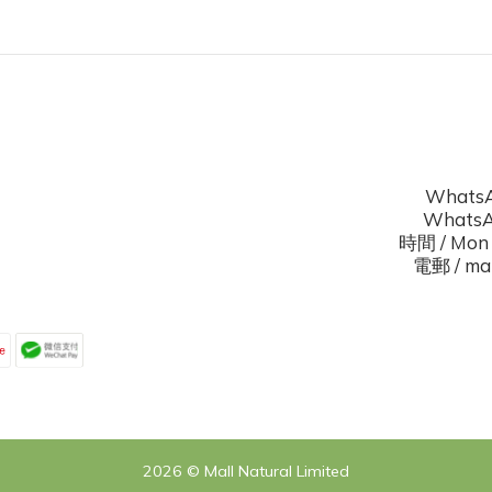
WhatsA
WhatsAp
時間 / Mon 
電郵 / mal
2026 © Mall Natural Limited