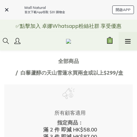
Mall Natural
開啟APP
首次下載App領取 $20 購物金
✅點擊加入 卓娜Whatsapp粉絲社群 享受優惠
全部商品
白藜蘆醇の天山雪蓮水買兩盒或以上$299/盒
所有顧客適用
指定商品：
滿 2 件 即減 HK$58.00
滿 3 件 即減 HK$87.00