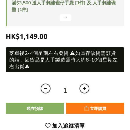
滿$3,500 送人手刺繡雀仔手袋 [1件] 及 人手刺繡碟
墊 [1件]
HK$1,149.00
落單後2-4個星期左右發貨 ⚠️如庫存缺貨需訂貨
的話，因貨品是人手製造需時大約8-10個星期左
右出貨⚠️
現在預購
立即購買
加入追蹤清單