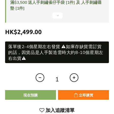
滿$3,500 送人手刺繡雀仔手袋 [1件] 及 人手刺繡碟
墊 [1件]
HK$2,499.00
落單後2-4個星期左右發貨 ⚠️如庫存缺貨需訂貨
的話，因貨品是人手製造需時大約8-10個星期左
右出貨⚠️
現在預購
立即購買
加入追蹤清單